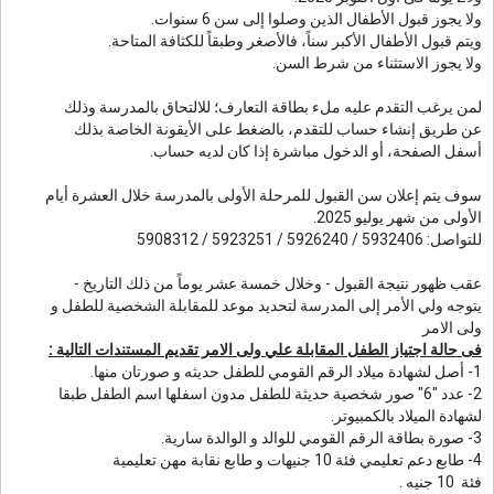
ولا يجوز قبول الأطفال الذين وصلوا إلى سن 6 سنوات.
ويتم قبول الأطفال الأكبر سناً، فالأصغر وطبقاً للكثافة المتاحة.
ولا يجوز الاستثناء من شرط السن.
لمن يرغب التقدم عليه ملء بطاقة التعارف؛ للالتحاق بالمدرسة وذلك
عن طريق إنشاء حساب للتقدم، بالضغط على الأيقونة الخاصة بذلك
أسفل الصفحة، أو الدخول مباشرة إذا كان لديه حساب.
سوف يتم إعلان سن القبول للمرحلة الأولى بالمدرسة خلال العشرة أيام
الأولى من شهر يوليو 2025.
للتواصل: 5932406 / 5926240 / 5923251 / 5908312
عقب ظهور نتيجة القبول - وخلال خمسة عشر يوماً من ذلك التاريخ -
يتوجه ولي الأمر إلى المدرسة لتحديد موعد للمقابلة الشخصية للطفل و
ولى الامر
فى حالة اجتياز الطفل المقابلة علي ولى الامر تقديم المستندات التالية :
1- أصل
لشهادة ميلاد الرقم القومي للطفل حديثه
و صورتان منها.
2- عدد "6" صور شخصية حديثة للطفل مدون اسفلها اسم الطفل طبقا
لشهادة الميلاد بالكمبيوتر.
3- صورة بطاقة الرقم القومي للوالد و الوالدة سارية.
4- طابع دعم تعليمي فئة 10 جنيهات و طابع نقابة مهن تعليمية
فئة
10
جنيه .